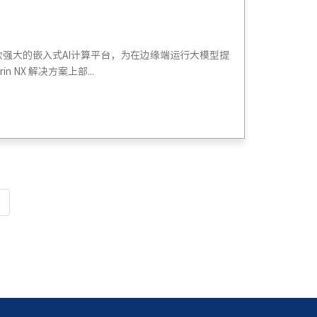
X 作为一款强大的嵌入式AI计算平台，为在边缘端运行大模型提
n NX 解决方案上部...
页