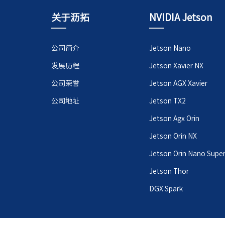
关于沥拓
NVIDIA Jetson
公司简介
Jetson Nano
发展历程
Jetson Xavier NX
公司荣誉
Jetson AGX Xavier
公司地址
Jetson TX2
Jetson Agx Orin
Jetson Orin NX
Jetson Orin Nano Supe
Jetson Thor
DGX Spark