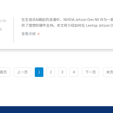
在生成式AI崛起的浪潮中，NVIDIA Jetson Orin N
2-08
供了理想的硬件支持。本文将介绍如何在 Leetop Jetson Ori
闻
查看详细
首页
上一页
1
2
3
4
下一页
末